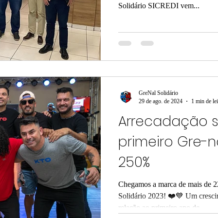
Solidário SICREDI vem...
GreNal Solidário
29 de ago. de 2024
1 min de lei
Arrecadação s
primeiro Gre-n
250%
Chegamos a marca de mais de 2
Solidário 2023! ❤️💙 Um cresc
relação ao primeiro ano de...