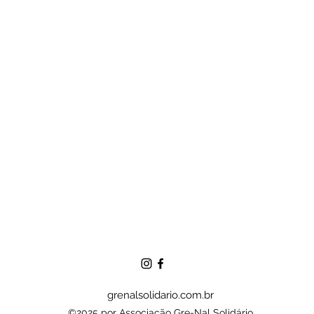
grenalsolidario.com.br
©2025 por Associação Gre-Nal Solidário