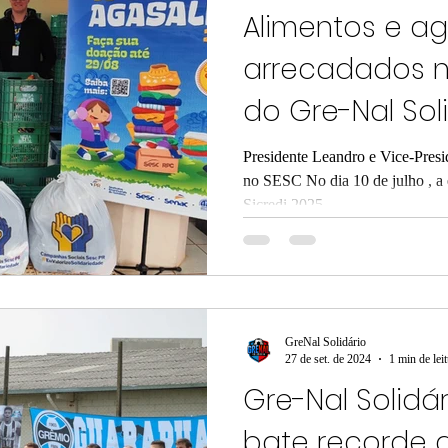
Alimentos e a
arrecadados 
do Gre-Nal Sol
com o Sesc
Presidente Leandro e Vice-Pres
no SESC No dia 10 de julho , a 
Sicredi 2025...
GreNal Solidário
27 de set. de 2024
1 min de lei
Gre-Nal Solidár
bate recorde