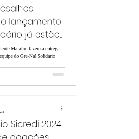
gasalhos
no lançamento
idário já estão
idente Marafon fazem a entrega
equipe do Gre-Nal Solidário
tura
io Sicredi 2024
 de doações