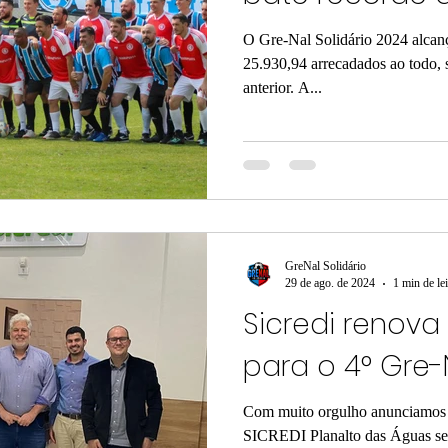
O Gre-Nal Solidário 2024 alca
25.930,94 arrecadados ao todo,
anterior. A...
GreNal Solidário
29 de ago. de 2024
1 min de lei
Sicredi renova
para o 4° Gre-N
Com muito orgulho anunciamos 
SICREDI Planalto das Águas segue firme e o nosso 4° Gre-Nal